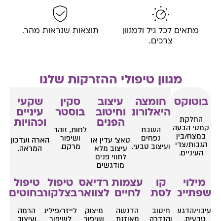
מתאים לכל גיל ולמגוון
תוצאות שנראות מהר.
צרכים.
מגוון טיפולי ההזרקות שלנו
בוטוקס
חומצה
עיצוב
סקין
שקעי
היאלורונית
וחיטוב
בוסטר
עיניים
החלקת
הפנים
וכהויות
קמטי הבעה
השבת
לחות, זוהר
במצח/בין
נפחים
ושיפור
טאצ’ עדין או
הארה ועדכון
הגבות/צדי
ועיצוב טבעי.
מרקם.
עיצוב מלא
המראה.
העיניים.
לתווי פנים
מודגשים
מילוי
קו
עצמות
רדיאס
טיפול
טיפול
שפתיים
לסת
לחיים
לצוואר
בצלקות
בחוטים
עיבוי/הדגשה
חיטוב
הדגשה
מיצוק
לייזר/פילינג
הרמה
טבעית.
והגדרה
מאוזנת
ושיפור
לשיפור
ועיצוב