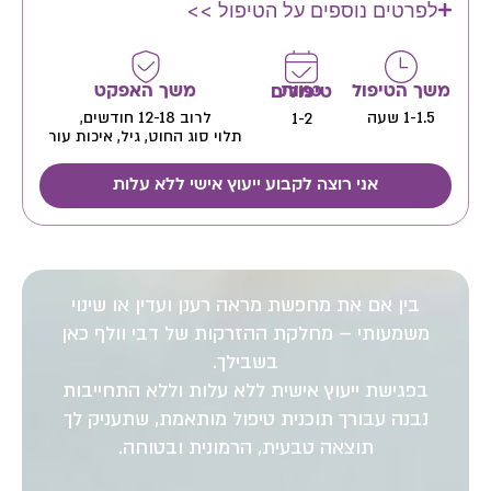
לפרטים נוספים על הטיפול >>
משך הטיפול
משך האפקט
כמות טיפולים
1-1.5 שעה
לרוב 12-18 חודשים,
1-2
תלוי סוג החוט, גיל, איכות עור
אני רוצה לקבוע ייעוץ אישי ללא עלות
בין אם את מחפשת מראה רענן ועדין או שינוי
משמעותי – מחלקת ההזרקות של דבי וולף כאן
בשבילך.
בפגישת ייעוץ אישית ללא עלות וללא התחייבות
נבנה עבורך תוכנית טיפול מותאמת, שתעניק לך
תוצאה טבעית, הרמונית ובטוחה.