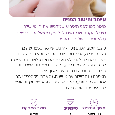
עיצוב וחיטוב הפנים
טאצ' קטן לפני האירוע שמדגיש את היופי שלך
טיפול הקסם שמתאים לכל גיל, מטאצ’ עדין לעיצוב
מלא ומדויק של תווי הפנים.
עיצוב וחיטוב הפנים נועד להדגיש את מה שכבר יפה בך
בצורה עדינה, טבעית והרמונית. הטיפול מתאים גם לנשים
צעירות שרוצות להגיע לאירוע עם שפתיים מלאות יותר, עצמות
לחיים גבוהות או מצח חלק, וגם לנשים מבוגרות המבקשות
רענון קל להעניק לפנים מראה מאוזן ומואר.
המטרה אינה לשנות את מי שאת, אלא להעניק לפנים שלך
איזון, הרמוניה ונגיעה של זוהר כדי שתראי במיטבך ותמשיכי
להרגיש יפה ובטוחה בעצמך.
משך הטיפול
משך האפקט
כמות טיפולים
30 דקות
חודש
1