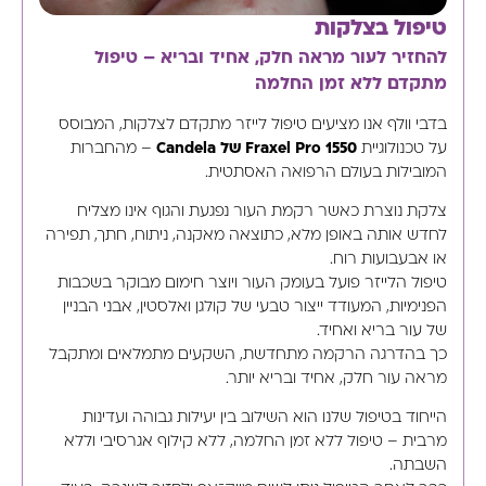
טיפול בצלקות
להחזיר לעור מראה חלק, אחיד ובריא – טיפול
מתקדם ללא זמן החלמה
בדבי וולף אנו מציעים טיפול לייזר מתקדם לצלקות, המבוסס
על טכנולוגיית
Fraxel Pro 1550 של Candela
– מהחברות
המובילות בעולם הרפואה האסתטית.
צלקת נוצרת כאשר רקמת העור נפגעת והגוף אינו מצליח
לחדש אותה באופן מלא, כתוצאה מאקנה, ניתוח, חתך, תפירה
או אבעבועות רוח.
טיפול הלייזר פועל בעומק העור ויוצר חימום מבוקר בשכבות
הפנימיות, המעודד ייצור טבעי של קולגן ואלסטין, אבני הבניין
של עור בריא ואחיד.
כך בהדרגה הרקמה מתחדשת, השקעים מתמלאים ומתקבל
מראה עור חלק, אחיד ובריא יותר.
הייחוד בטיפול שלנו הוא השילוב בין יעילות גבוהה ועדינות
מרבית – טיפול ללא זמן החלמה, ללא קילוף אגרסיבי וללא
השבתה.