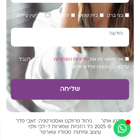
בני ברק
בית שמש
ירושלים
מודיעין עילית
אני מאשר/ת את
מדיניות הפרטיות
ומסכים/ה לקבל
עדכונים, הצעות ומידע שיווקי
שליחה
תקנון אתר
ניהול פרויקט ואסטרטגיה: זאבי פדר
© 2025 כל הזכיות שמורות ל-דבי וולף
עיצוב ופיתוח: סטודיו שארפר