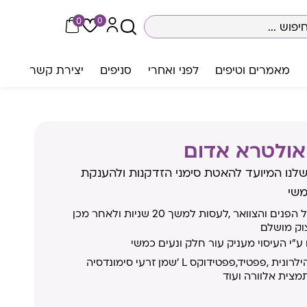
0
0
מאמרים וטיפים
לפני ואחרי
סניפים
יצירת קשר
 אולטרא אדום
שלנו המיועד להאטת סימני הזדקנות ולהענקת
משי
למרוח על הפנים והצוואר ,לעסות למשך 20 שניות ולאחר מכן
וק מושלם
"י העיסוי מעניק עור חלק ונעים כמשי
חומצה הילרונית ,פפטיד,פפטידוקס L 'שמן זרעי סימונדסיה
מצית אלוורה ועוד