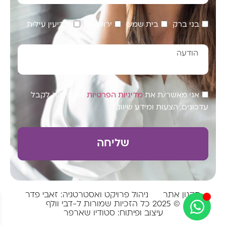
בני ברק
בית שמש
ירושלים
מודיעין עילית
אני מאשר/ת את
מדיניות הפרטיות
ומסכים/ה לקבל
עדכונים, הצעות ומידע שיווקי
שליחה
תקנון אתר
ניהול פרויקט ואסטרטגיה: זאבי פדר
© 2025 כל הזכיות שמורות ל-דבי וולף
עיצוב ופיתוח: סטודיו שארפר